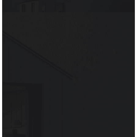
Choisissez
Élite Toiture
pour la rénovation de votre
toiture ou charpente. Bénéficiez de la
garantie
décennale
, accompagnée d’un service haut de gamme.
Nos professionnels,
certifiés Qualibat
et
RGE
,
suivent strictement les normes de sécurité.
De la simple réparation à une réfection complète, notre
entreprise offre une réponse personnalisée, au meilleur
prix