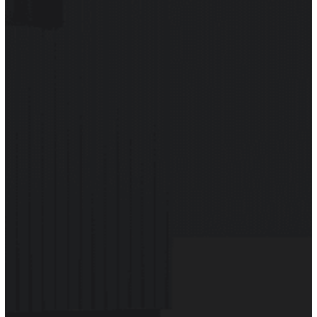
-tuile ardoise
-couverture bac acier