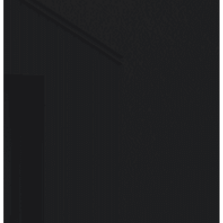
notamment par l’aspect très esthétique de son toit de
tuiles en terre cuite, qui offre des nuances de tons
remarquables. Pour reproduire ce style de toiture, tout
en assurant une résistance durable à l’ensemble,
connaître les spécificités climatiques de la région
PACA est un atout évident.
Votre
artisan local
,
Élite Toiture
, vous conseille donc
des solutions spécialisées pour les toits à faible pente,
pour limiter l’impact du Mistral. Il maîtrise le savoir-
faire nécessaire à la pose de tout type de tuiles :
-tuile plate ou ondulée
-tuile traditionnelle terre cuite