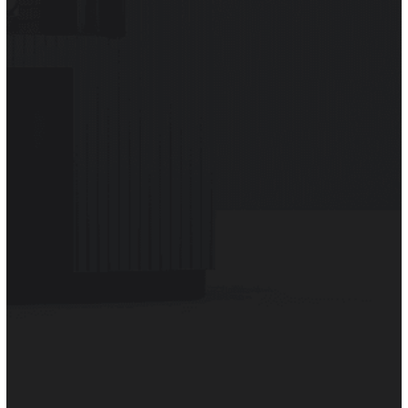
Vos besoins évoluent et vous souhaitez faire un
agrandissement de l’existant avec une extension en
bois ? Vous recherchez une
entreprise de couverture
à proximité pour aménager un toit terrasse et profiter
de l’ensoleillement qu’offre la belle région du
Vaucluse ? Vous êtes au bon endroit, nos
charpentiers
réalisent une estimation du coût pour refaire une
toiture dans le but de la moderniser avec le matériel le
plus approprié.