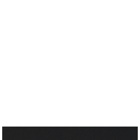
couverture
zinguerie
isolation du
toit
installation de charpente
Appelez-
nous