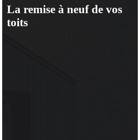
La remise à neuf de vos
toits
Elite Toiture
Appelez
Élite Toiture
pour vos
travaux de
rénovation
sur le toit ou la charpente, et bénéficiez
d’une garantie décennale ainsi que d’un service de
haute qualité. Nos professionnels, formés aux normes
de sécurité et certifiés, répondent à tous vos besoins :
des réparations mineures aux réfections complètes.
Nos services incluent le
nettoyage
, le
remplacement
de tuiles
, et l’
installation de gouttières
. Priorisant
toujours la qualité, nos artisans couvreurs garantissent